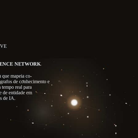
IVE
GENCE NETWORK
 que mapeia co-
 grafos de conhecimento e
m tempo real para
e de entidade em
s de IA.