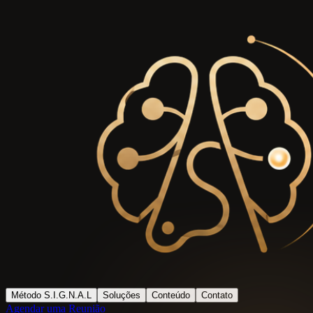
Método S.I.G.N.A.L
Soluções
Conteúdo
Contato
Agendar uma Reunião