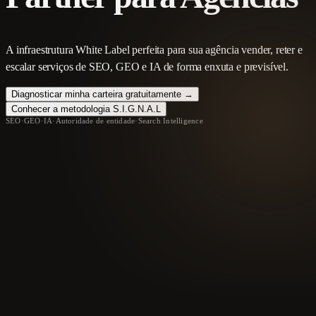
A infraestrutura White Label perfeita para sua agência vender, reter e
escalar serviços de SEO, GEO e IA de forma enxuta e previsível.
Diagnosticar minha carteira gratuitamente →
Conhecer a metodologia S.I.G.N.A.L
SEO
·
GEO
·
IA
·
Autoridade de entidade
·
Search Intelligence