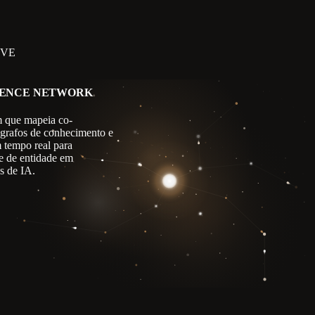
IVE
GENCE NETWORK
 que mapeia co-
 grafos de conhecimento e
m tempo real para
e de entidade em
s de IA.