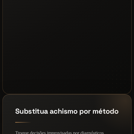
Substitua achismo por método
Troque decisões improvisadas por diagnósticos,