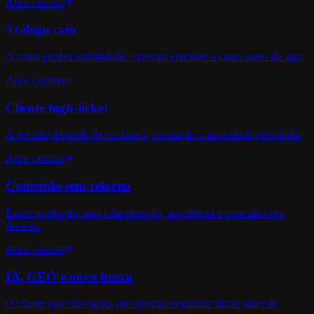
Abrir cenário
Tráfego caiu
A conta perdeu visibilidade e precisa entender a causa antes de agir.
Abrir cenário
Cliente high-ticket
A decisão depende de confiança, reputação e autoridade percebida.
Abrir cenário
Conteúdo sem retorno
Existe produção, mas falta intenção, arquitetura e conexão com
decisão.
Abrir cenário
IA, GEO e nova busca
O cliente quer inovação, mas precisa organizar sinais antes de