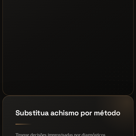
Substitua achismo por método
Troque decisões improvisadas por diagnósticos,