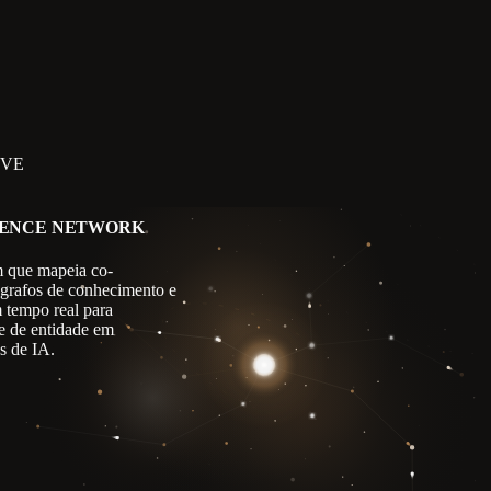
IVE
GENCE NETWORK
 que mapeia co-
 grafos de conhecimento e
m tempo real para
e de entidade em
s de IA.