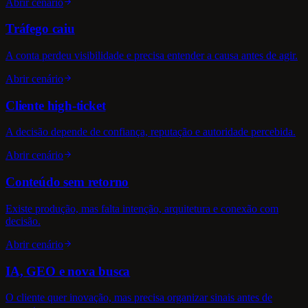
Abrir cenário
Tráfego caiu
A conta perdeu visibilidade e precisa entender a causa antes de agir.
Abrir cenário
Cliente high-ticket
A decisão depende de confiança, reputação e autoridade percebida.
Abrir cenário
Conteúdo sem retorno
Existe produção, mas falta intenção, arquitetura e conexão com
decisão.
Abrir cenário
IA, GEO e nova busca
O cliente quer inovação, mas precisa organizar sinais antes de