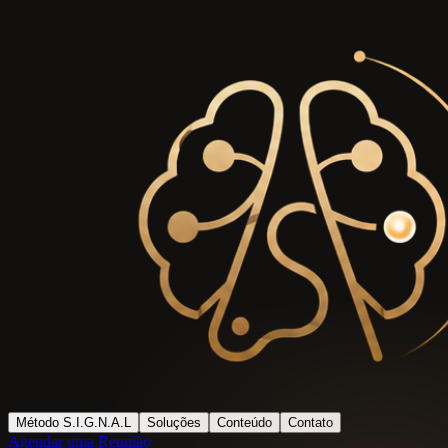
Método S.I.G.N.A.L
Soluções
Conteúdo
Contato
Agendar uma Reunião