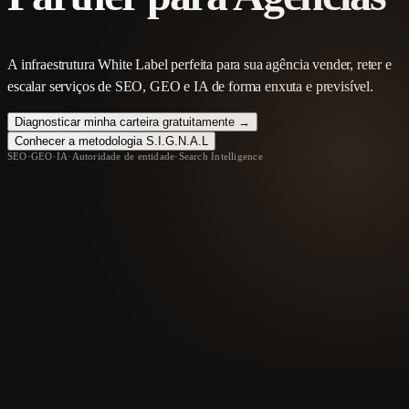
A infraestrutura White Label perfeita para sua agência vender, reter e
escalar serviços de SEO, GEO e IA de forma enxuta e previsível.
Diagnosticar minha carteira gratuitamente →
Conhecer a metodologia S.I.G.N.A.L
SEO
·
GEO
·
IA
·
Autoridade de entidade
·
Search Intelligence