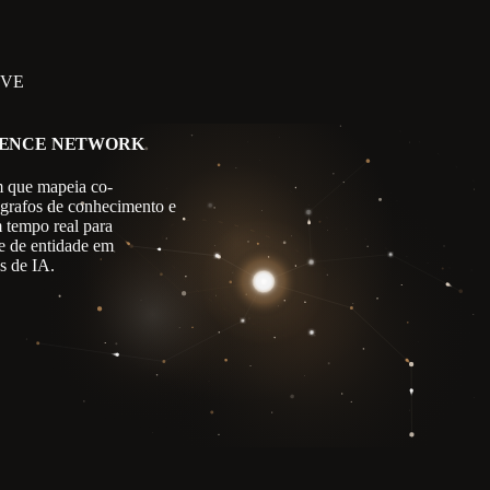
IVE
GENCE NETWORK
 que mapeia co-
 grafos de conhecimento e
m tempo real para
e de entidade em
s de IA.