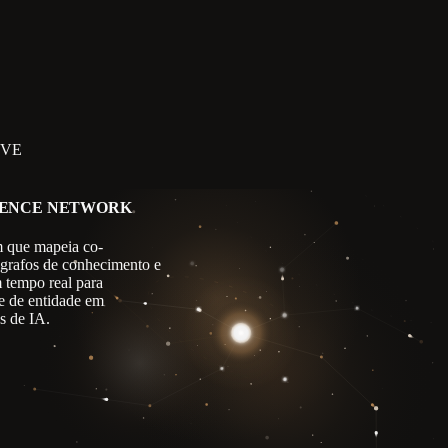
IVE
GENCE NETWORK
 que mapeia co-
 grafos de conhecimento e
m tempo real para
e de entidade em
s de IA.