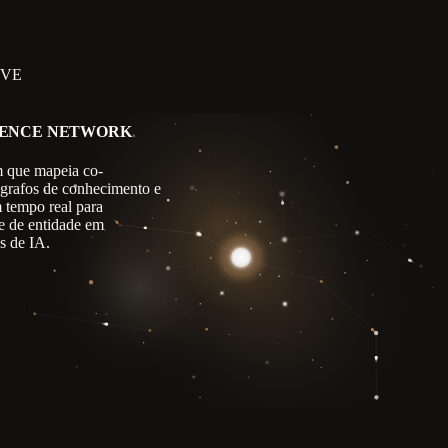
IVE
GENCE NETWORK
 que mapeia co-
 grafos de conhecimento e
m tempo real para
e de entidade em
s de IA.