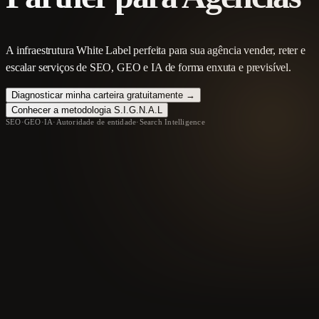
A infraestrutura White Label perfeita para sua agência vender, reter e
escalar serviços de SEO, GEO e IA de forma enxuta e previsível.
Diagnosticar minha carteira gratuitamente →
Conhecer a metodologia S.I.G.N.A.L
SEO
·
GEO
·
IA
·
Autoridade de entidade
·
Search Intelligence