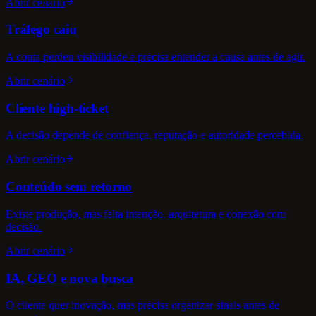
Abrir cenário
Tráfego caiu
A conta perdeu visibilidade e precisa entender a causa antes de agir.
Abrir cenário
Cliente high-ticket
A decisão depende de confiança, reputação e autoridade percebida.
Abrir cenário
Conteúdo sem retorno
Existe produção, mas falta intenção, arquitetura e conexão com
decisão.
Abrir cenário
IA, GEO e nova busca
O cliente quer inovação, mas precisa organizar sinais antes de