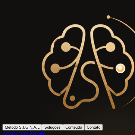
Método S.I.G.N.A.L
Soluções
Conteúdo
Contato
Agendar uma Reunião