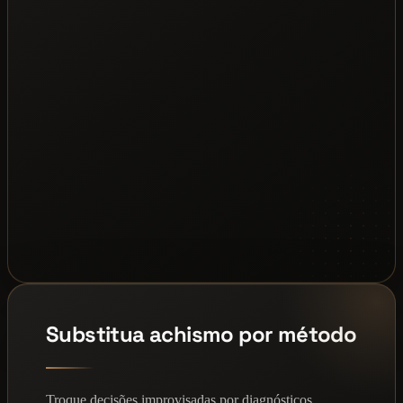
Substitua achismo por método
Troque decisões improvisadas por diagnósticos,