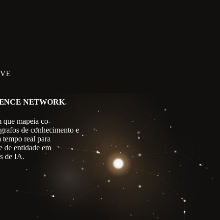
IVE
GENCE NETWORK
 que mapeia co-
 grafos de conhecimento e
m tempo real para
e de entidade em
s de IA.