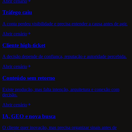
Abrir cenário
Tráfego caiu
A conta perdeu visibilidade e precisa entender a causa antes de agir.
Abrir cenário
Cliente high-ticket
A decisão depende de confiança, reputação e autoridade percebida.
Abrir cenário
Conteúdo sem retorno
Existe produção, mas falta intenção, arquitetura e conexão com
decisão.
Abrir cenário
IA, GEO e nova busca
O cliente quer inovação, mas precisa organizar sinais antes de