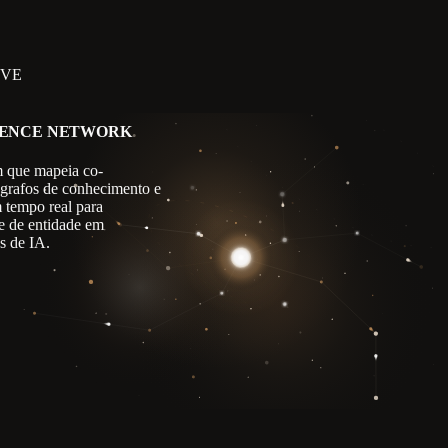
IVE
GENCE NETWORK
 que mapeia co-
 grafos de conhecimento e
m tempo real para
e de entidade em
s de IA.