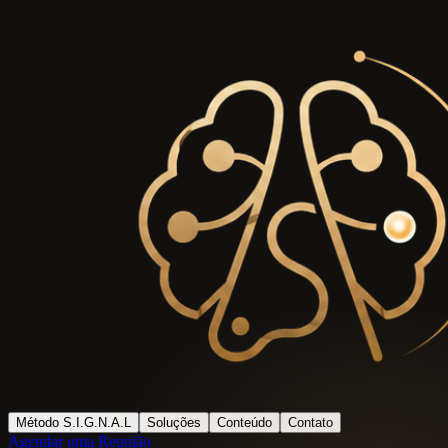
Método S.I.G.N.A.L
Soluções
Conteúdo
Contato
Agendar uma Reunião