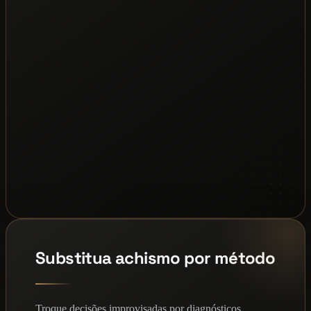
Substitua achismo por método
Troque decisões improvisadas por diagnósticos,