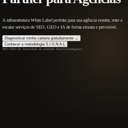
A infraestrutura White Label perfeita para sua agência vender, reter e
escalar serviços de SEO, GEO e IA de forma enxuta e previsível.
Diagnosticar minha carteira gratuitamente →
Conhecer a metodologia S.I.G.N.A.L
SEO
·
GEO
·
IA
·
Autoridade de entidade
·
Search Intelligence