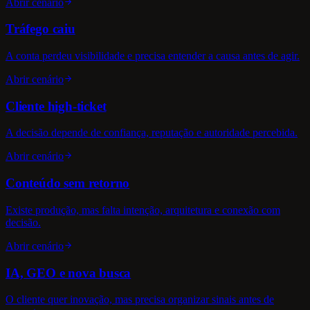
Abrir cenário
Tráfego caiu
A conta perdeu visibilidade e precisa entender a causa antes de agir.
Abrir cenário
Cliente high-ticket
A decisão depende de confiança, reputação e autoridade percebida.
Abrir cenário
Conteúdo sem retorno
Existe produção, mas falta intenção, arquitetura e conexão com
decisão.
Abrir cenário
IA, GEO e nova busca
O cliente quer inovação, mas precisa organizar sinais antes de