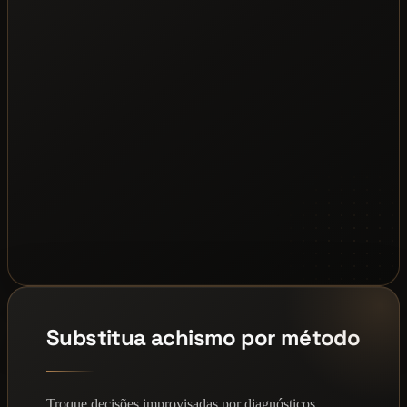
Substitua achismo por método
Troque decisões improvisadas por diagnósticos,