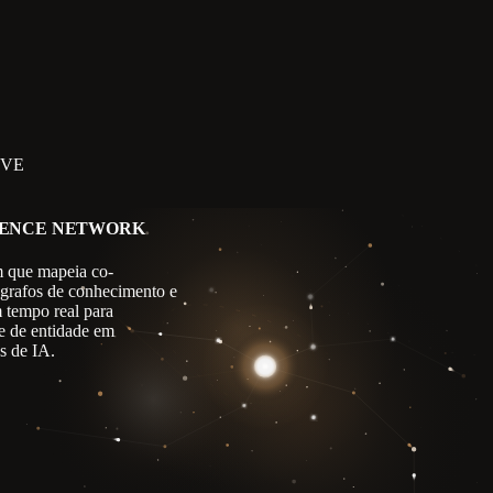
IVE
GENCE NETWORK
 que mapeia co-
 grafos de conhecimento e
m tempo real para
e de entidade em
s de IA.