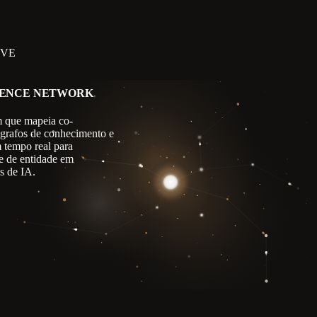
IVE
GENCE NETWORK
 que mapeia co-
 grafos de conhecimento e
m tempo real para
e de entidade em
s de IA.