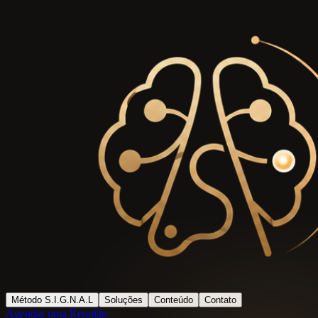
Método S.I.G.N.A.L
Soluções
Conteúdo
Contato
Agendar uma Reunião