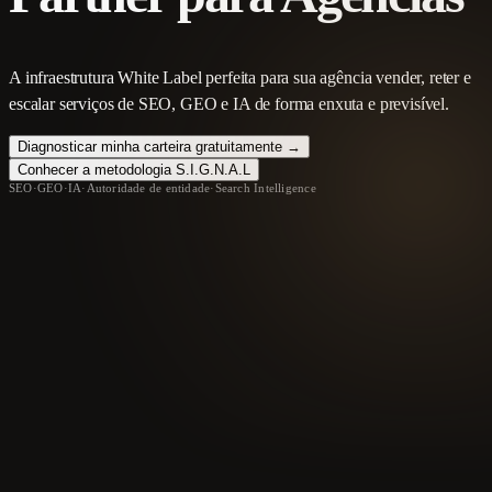
A infraestrutura White Label perfeita para sua agência vender, reter e
escalar serviços de SEO, GEO e IA de forma enxuta e previsível.
Diagnosticar minha carteira gratuitamente →
Conhecer a metodologia S.I.G.N.A.L
SEO
·
GEO
·
IA
·
Autoridade de entidade
·
Search Intelligence