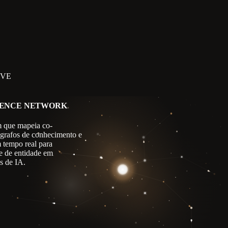
IVE
GENCE NETWORK
 que mapeia co-
 grafos de conhecimento e
m tempo real para
e de entidade em
s de IA.