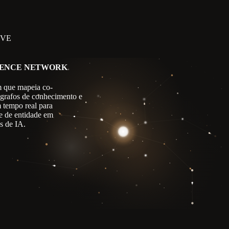
IVE
GENCE NETWORK
 que mapeia co-
 grafos de conhecimento e
m tempo real para
e de entidade em
s de IA.