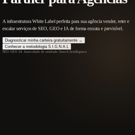
A infraestrutura White Label perfeita para sua agência vender, reter e
escalar serviços de SEO, GEO e IA de forma enxuta e previsível.
Diagnosticar minha carteira gratuitamente →
Conhecer a metodologia S.I.G.N.A.L
SEO
·
GEO
·
IA
·
Autoridade de entidade
·
Search Intelligence