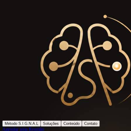
Método S.I.G.N.A.L
Soluções
Conteúdo
Contato
Agendar uma Reunião