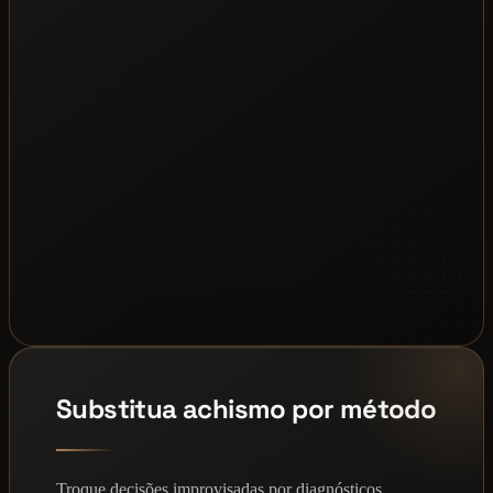
Substitua achismo por método
Troque decisões improvisadas por diagnósticos,