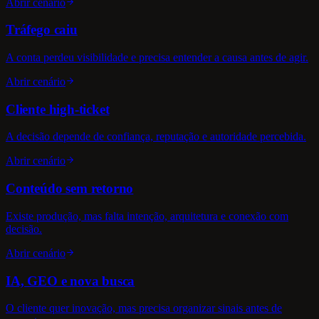
Abrir cenário
Tráfego caiu
A conta perdeu visibilidade e precisa entender a causa antes de agir.
Abrir cenário
Cliente high-ticket
A decisão depende de confiança, reputação e autoridade percebida.
Abrir cenário
Conteúdo sem retorno
Existe produção, mas falta intenção, arquitetura e conexão com
decisão.
Abrir cenário
IA, GEO e nova busca
O cliente quer inovação, mas precisa organizar sinais antes de