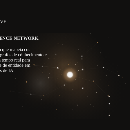
IVE
GENCE NETWORK
 que mapeia co-
 grafos de conhecimento e
m tempo real para
e de entidade em
s de IA.