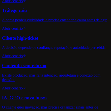
Abrir cenário
Tráfego caiu
A conta perdeu visibilidade e precisa entender a causa antes de agir.
Abrir cenário
Cliente high-ticket
A decisão depende de confiança, reputação e autoridade percebida.
Abrir cenário
Conteúdo sem retorno
Existe produção, mas falta intenção, arquitetura e conexão com
decisão.
Abrir cenário
IA, GEO e nova busca
O cliente quer inovação, mas precisa organizar sinais antes de