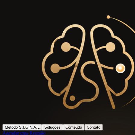
Método S.I.G.N.A.L
Soluções
Conteúdo
Contato
Agendar uma Reunião