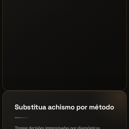
Substitua achismo por método
Troque decisões improvisadas por diagnósticos,