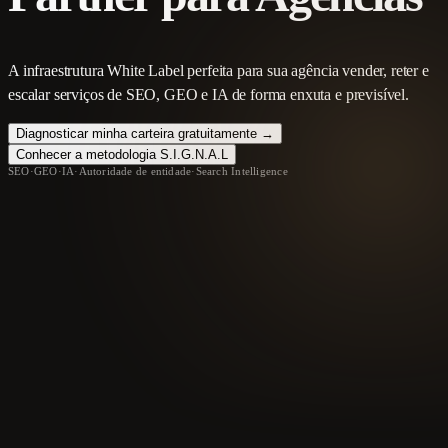
A infraestrutura White Label perfeita para sua agência vender, reter e
escalar serviços de SEO, GEO e IA de forma enxuta e previsível.
Diagnosticar minha carteira gratuitamente →
Conhecer a metodologia S.I.G.N.A.L
SEO
·
GEO
·
IA
·
Autoridade de entidade
·
Search Intelligence