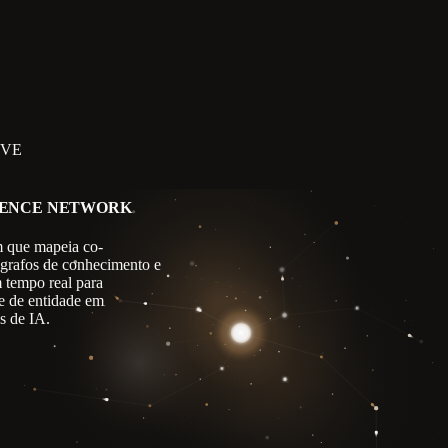
IVE
GENCE NETWORK
 que mapeia co-
 grafos de conhecimento e
m tempo real para
e de entidade em
s de IA.