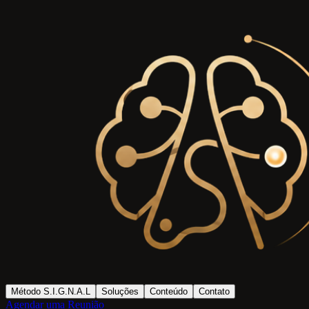
Método S.I.G.N.A.L
Soluções
Conteúdo
Contato
Agendar uma Reunião