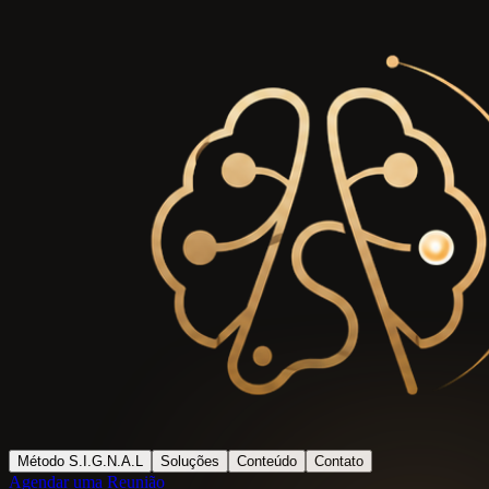
Método S.I.G.N.A.L
Soluções
Conteúdo
Contato
Agendar uma Reunião