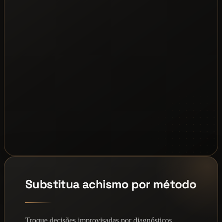
Substitua achismo por método
Troque decisões improvisadas por diagnósticos,