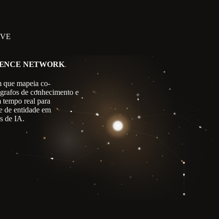
IVE
GENCE NETWORK
 que mapeia co-
 grafos de conhecimento e
m tempo real para
e de entidade em
s de IA.