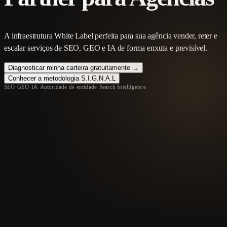
A infraestrutura White Label perfeita para sua agência vender, reter e
escalar serviços de SEO, GEO e IA de forma enxuta e previsível.
Diagnosticar minha carteira gratuitamente →
Conhecer a metodologia S.I.G.N.A.L
SEO
·
GEO
·
IA
·
Autoridade de entidade
·
Search Intelligence