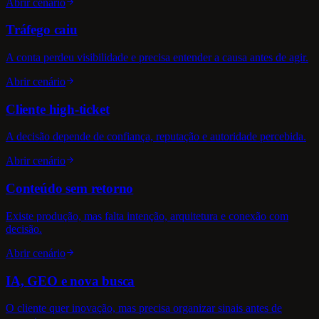
Abrir cenário
Tráfego caiu
A conta perdeu visibilidade e precisa entender a causa antes de agir.
Abrir cenário
Cliente high-ticket
A decisão depende de confiança, reputação e autoridade percebida.
Abrir cenário
Conteúdo sem retorno
Existe produção, mas falta intenção, arquitetura e conexão com
decisão.
Abrir cenário
IA, GEO e nova busca
O cliente quer inovação, mas precisa organizar sinais antes de