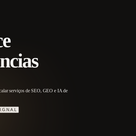
ce
ncias
escalar serviços de SEO, GEO e IA de
I.G.N.A.L