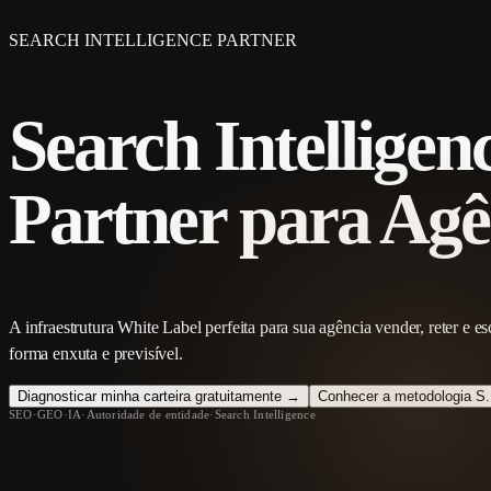
SEARCH INTELLIGENCE PARTNER
Search Intelligen
Partner para Agê
A infraestrutura White Label perfeita para sua agência vender, reter e 
forma enxuta e previsível.
Diagnosticar minha carteira gratuitamente →
Conhecer a metodologia S.
SEO
·
GEO
·
IA
·
Autoridade de entidade
·
Search Intelligence