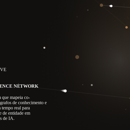
IVE
GENCE NETWORK
 que mapeia co-
 grafos de conhecimento e
m tempo real para
e de entidade em
s de IA.