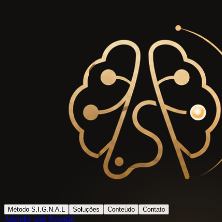
Método S.I.G.N.A.L
Soluções
Conteúdo
Contato
Agendar uma Reunião