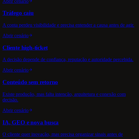
Abrir cenário
Tráfego caiu
A conta perdeu visibilidade e precisa entender a causa antes de agir.
Abrir cenário
Cliente high-ticket
A decisão depende de confiança, reputação e autoridade percebida.
Abrir cenário
Conteúdo sem retorno
Existe produção, mas falta intenção, arquitetura e conexão com
decisão.
Abrir cenário
IA, GEO e nova busca
O cliente quer inovação, mas precisa organizar sinais antes de