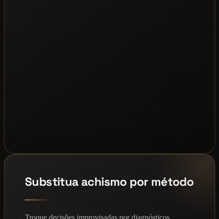
Substitua achismo por método
Troque decisões improvisadas por diagnósticos,