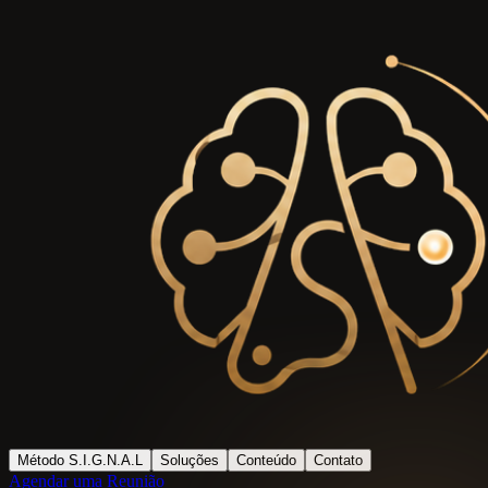
Método S.I.G.N.A.L
Soluções
Conteúdo
Contato
Agendar uma Reunião