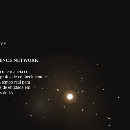
IVE
GENCE NETWORK
 que mapeia co-
 grafos de conhecimento e
m tempo real para
e de entidade em
s de IA.