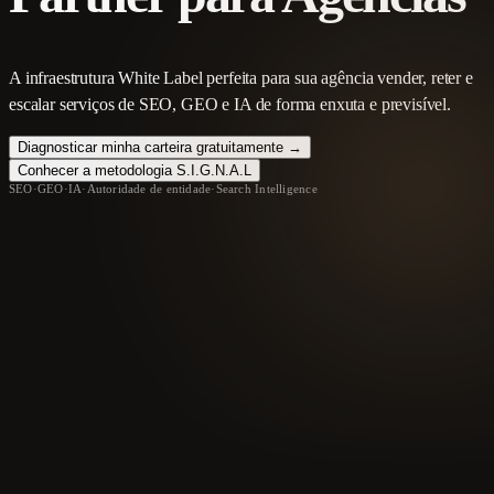
A infraestrutura White Label perfeita para sua agência vender, reter e
escalar serviços de SEO, GEO e IA de forma enxuta e previsível.
Diagnosticar minha carteira gratuitamente →
Conhecer a metodologia S.I.G.N.A.L
SEO
·
GEO
·
IA
·
Autoridade de entidade
·
Search Intelligence