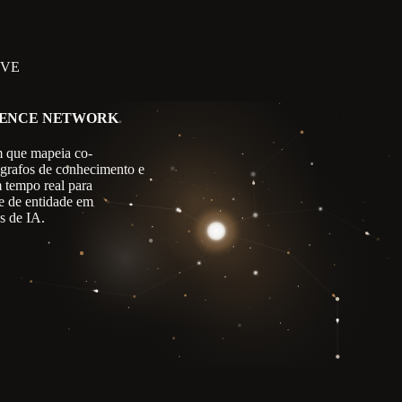
IVE
GENCE NETWORK
 que mapeia co-
 grafos de conhecimento e
m tempo real para
e de entidade em
s de IA.