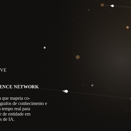
IVE
GENCE NETWORK
 que mapeia co-
 grafos de conhecimento e
m tempo real para
e de entidade em
s de IA.