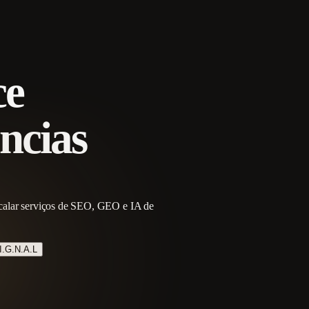
ce
ncias
escalar serviços de SEO, GEO e IA de
I.G.N.A.L