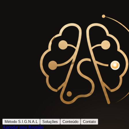
Método S.I.G.N.A.L
Soluções
Conteúdo
Contato
Agendar uma Reunião