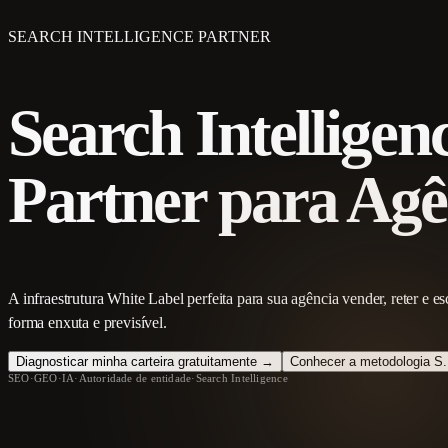
SEARCH INTELLIGENCE PARTNER
Search Intelligen
Partner para Agê
A infraestrutura White Label perfeita para sua agência vender, reter e 
forma enxuta e previsível.
Diagnosticar minha carteira gratuitamente →
Conhecer a metodologia S.
SEO
·
GEO
·
IA
·
Autoridade de entidade
·
Search Intelligence