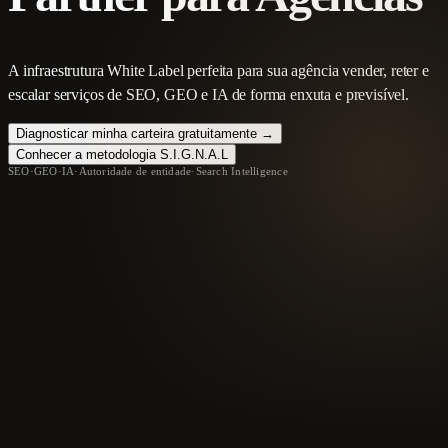
A infraestrutura White Label perfeita para sua agência vender, reter e
escalar serviços de SEO, GEO e IA de forma enxuta e previsível.
Diagnosticar minha carteira gratuitamente →
Conhecer a metodologia S.I.G.N.A.L
SEO
·
GEO
·
IA
·
Autoridade de entidade
·
Search Intelligence