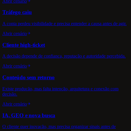
Abrir cenário
Tráfego caiu
A conta perdeu visibilidade e precisa entender a causa antes de agir.
Abrir cenário
Cliente high-ticket
A decisão depende de confiança, reputação e autoridade percebida.
Abrir cenário
Conteúdo sem retorno
Existe produção, mas falta intenção, arquitetura e conexão com
decisão.
Abrir cenário
IA, GEO e nova busca
O cliente quer inovação, mas precisa organizar sinais antes de