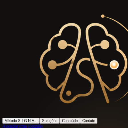
Método S.I.G.N.A.L
Soluções
Conteúdo
Contato
Agendar uma Reunião