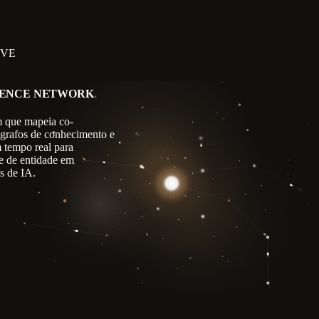
IVE
GENCE NETWORK
 que mapeia co-
 grafos de conhecimento e
m tempo real para
e de entidade em
s de IA.