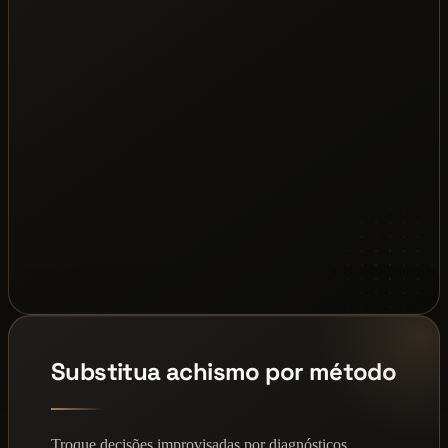
Substitua achismo por método
Troque decisões improvisadas por diagnósticos,