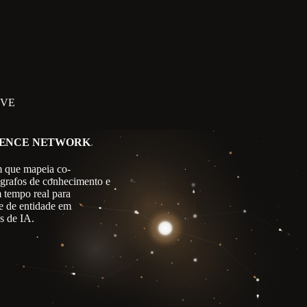
IVE
GENCE NETWORK
 que mapeia co-
 grafos de conhecimento e
m tempo real para
e de entidade em
s de IA.