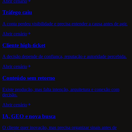
Abrir cenário
Tráfego caiu
A conta perdeu visibilidade e precisa entender a causa antes de agir.
Abrir cenário
Cliente high-ticket
A decisão depende de confiança, reputação e autoridade percebida.
Abrir cenário
Conteúdo sem retorno
Existe produção, mas falta intenção, arquitetura e conexão com
decisão.
Abrir cenário
IA, GEO e nova busca
O cliente quer inovação, mas precisa organizar sinais antes de