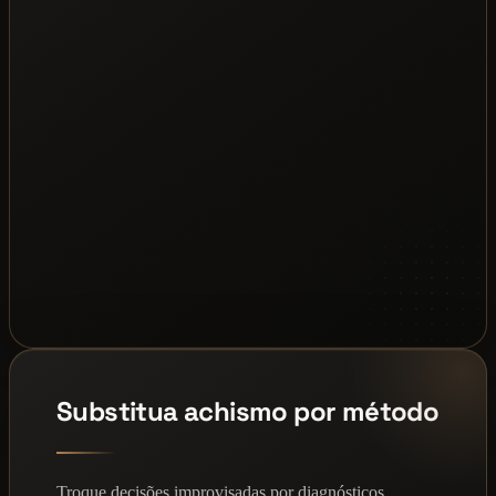
Substitua achismo por método
Troque decisões improvisadas por diagnósticos,