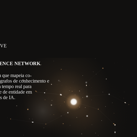
IVE
GENCE NETWORK
 que mapeia co-
 grafos de conhecimento e
m tempo real para
e de entidade em
s de IA.