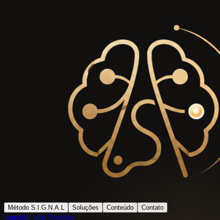
Método S.I.G.N.A.L
Soluções
Conteúdo
Contato
Agendar uma Reunião