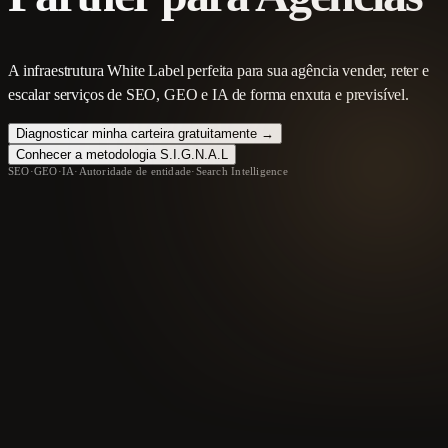
A infraestrutura White Label perfeita para sua agência vender, reter e
escalar serviços de SEO, GEO e IA de forma enxuta e previsível.
Diagnosticar minha carteira gratuitamente →
Conhecer a metodologia S.I.G.N.A.L
SEO
·
GEO
·
IA
·
Autoridade de entidade
·
Search Intelligence