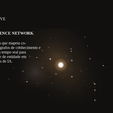
IVE
GENCE NETWORK
 que mapeia co-
 grafos de conhecimento e
m tempo real para
e de entidade em
s de IA.