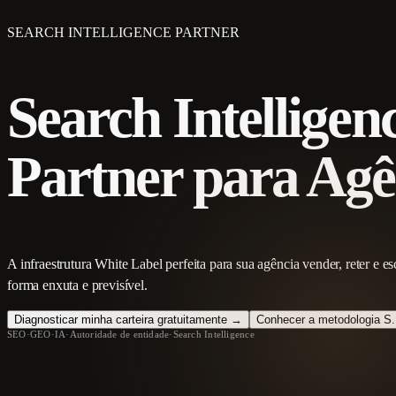
SEARCH INTELLIGENCE PARTNER
Search Intelligen
Partner para Agê
A infraestrutura White Label perfeita para sua agência vender, reter e 
forma enxuta e previsível.
Diagnosticar minha carteira gratuitamente →
Conhecer a metodologia S.
SEO
·
GEO
·
IA
·
Autoridade de entidade
·
Search Intelligence