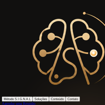
Método S.I.G.N.A.L
Soluções
Conteúdo
Contato
Agendar uma Reunião