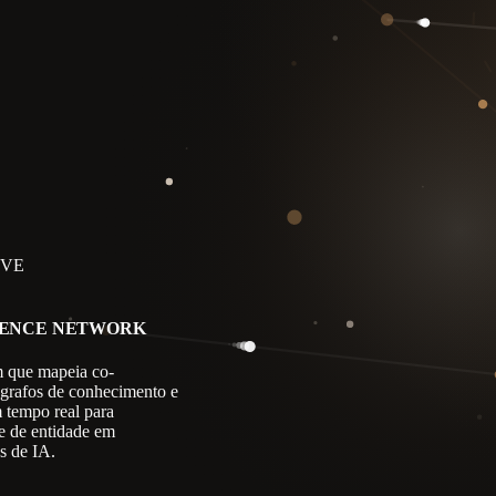
IVE
GENCE NETWORK
 que mapeia co-
 grafos de conhecimento e
m tempo real para
e de entidade em
s de IA.