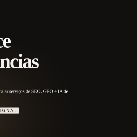
ce
ncias
escalar serviços de SEO, GEO e IA de
I.G.N.A.L