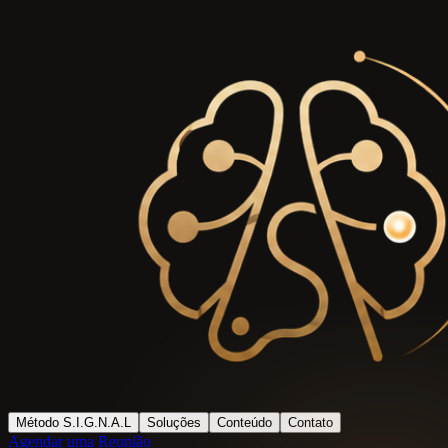
Método S.I.G.N.A.L
Soluções
Conteúdo
Contato
Agendar uma Reunião