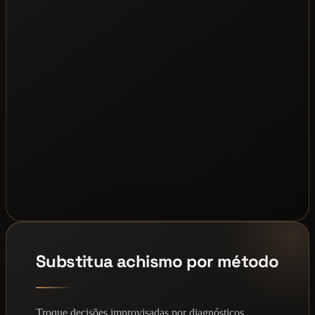
Substitua achismo por método
Troque decisões improvisadas por diagnósticos,