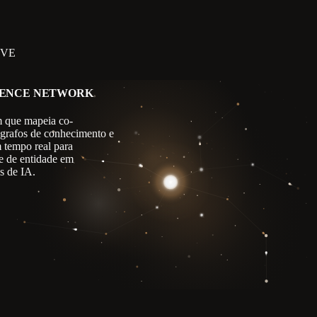
IVE
GENCE NETWORK
 que mapeia co-
 grafos de conhecimento e
m tempo real para
e de entidade em
s de IA.