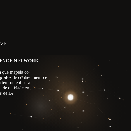
IVE
GENCE NETWORK
 que mapeia co-
 grafos de conhecimento e
m tempo real para
e de entidade em
s de IA.