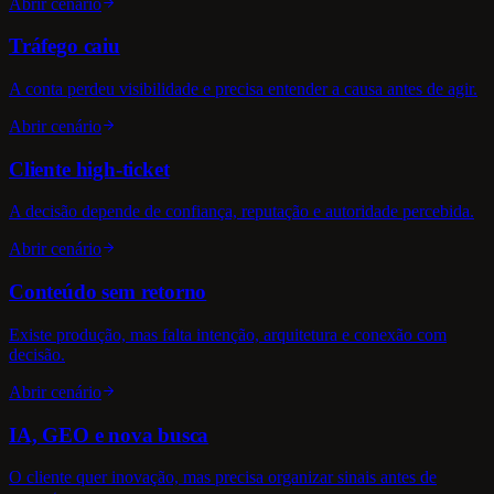
Abrir cenário
Tráfego caiu
A conta perdeu visibilidade e precisa entender a causa antes de agir.
Abrir cenário
Cliente high-ticket
A decisão depende de confiança, reputação e autoridade percebida.
Abrir cenário
Conteúdo sem retorno
Existe produção, mas falta intenção, arquitetura e conexão com
decisão.
Abrir cenário
IA, GEO e nova busca
O cliente quer inovação, mas precisa organizar sinais antes de