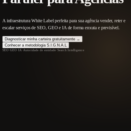
A infraestrutura White Label perfeita para sua agência vender, reter e
escalar serviços de SEO, GEO e IA de forma enxuta e previsível.
Diagnosticar minha carteira gratuitamente →
Conhecer a metodologia S.I.G.N.A.L
SEO
·
GEO
·
IA
·
Autoridade de entidade
·
Search Intelligence