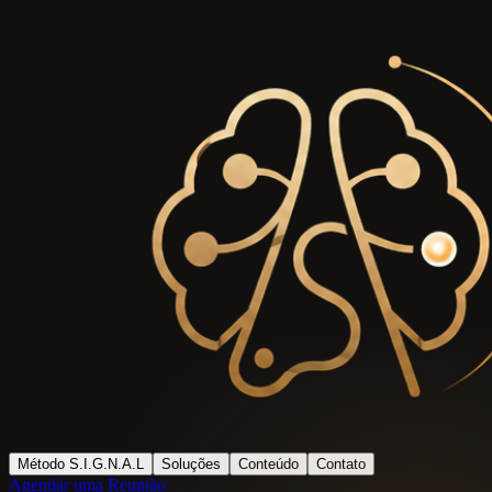
Método S.I.G.N.A.L
Soluções
Conteúdo
Contato
Agendar uma Reunião