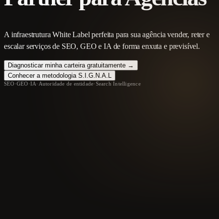
A infraestrutura White Label perfeita para sua agência vender, reter e
escalar serviços de SEO, GEO e IA de forma enxuta e previsível.
Diagnosticar minha carteira gratuitamente →
Conhecer a metodologia S.I.G.N.A.L
SEO
·
GEO
·
IA
·
Autoridade de entidade
·
Search Intelligence