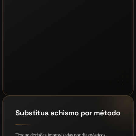
Substitua achismo por método
Troque decisões improvisadas por diagnósticos,