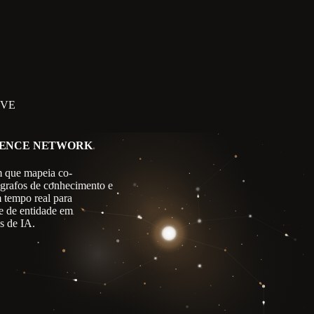
IVE
GENCE NETWORK
 que mapeia co-
 grafos de conhecimento e
m tempo real para
e de entidade em
s de IA.