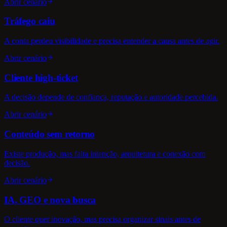
Abrir cenário
Tráfego caiu
A conta perdeu visibilidade e precisa entender a causa antes de agir.
Abrir cenário
Cliente high-ticket
A decisão depende de confiança, reputação e autoridade percebida.
Abrir cenário
Conteúdo sem retorno
Existe produção, mas falta intenção, arquitetura e conexão com
decisão.
Abrir cenário
IA, GEO e nova busca
O cliente quer inovação, mas precisa organizar sinais antes de