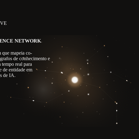
IVE
GENCE NETWORK
 que mapeia co-
 grafos de conhecimento e
m tempo real para
e de entidade em
s de IA.