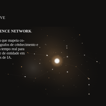
IVE
GENCE NETWORK
 que mapeia co-
 grafos de conhecimento e
m tempo real para
e de entidade em
s de IA.