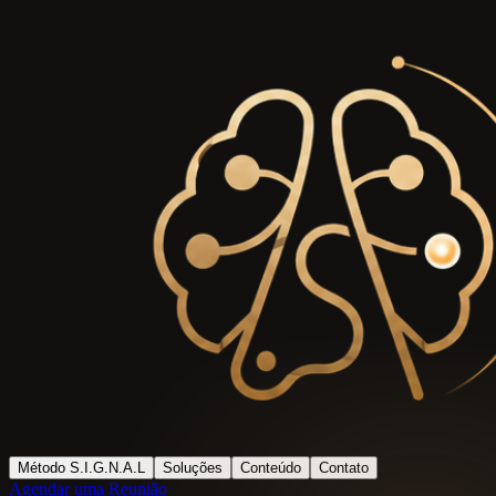
Método S.I.G.N.A.L
Soluções
Conteúdo
Contato
Agendar uma Reunião