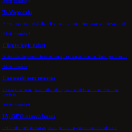
Abrir cenário
Tráfego caiu
A conta perdeu visibilidade e precisa entender a causa antes de agir.
Abrir cenário
Cliente high-ticket
A decisão depende de confiança, reputação e autoridade percebida.
Abrir cenário
Conteúdo sem retorno
Existe produção, mas falta intenção, arquitetura e conexão com
decisão.
Abrir cenário
IA, GEO e nova busca
O cliente quer inovação, mas precisa organizar sinais antes de