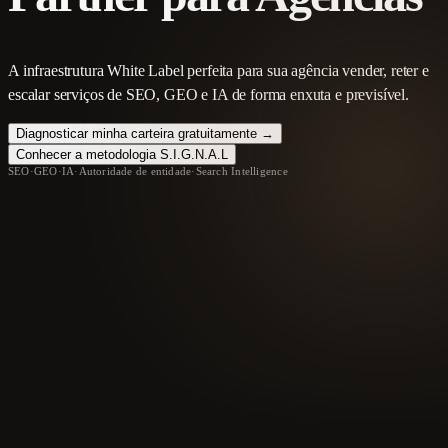
A infraestrutura White Label perfeita para sua agência vender, reter e
escalar serviços de SEO, GEO e IA de forma enxuta e previsível.
Diagnosticar minha carteira gratuitamente →
Conhecer a metodologia S.I.G.N.A.L
SEO
·
GEO
·
IA
·
Autoridade de entidade
·
Search Intelligence