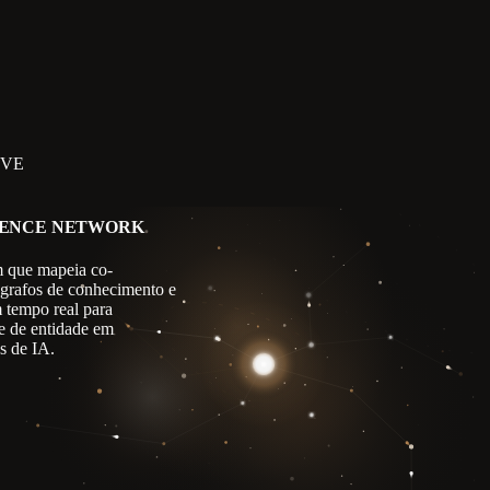
IVE
GENCE NETWORK
 que mapeia co-
 grafos de conhecimento e
m tempo real para
e de entidade em
s de IA.